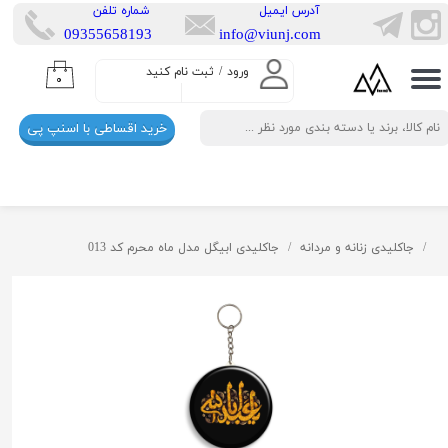
​آدرس ایمیل
​شماره تلفن
​​09355658193
info@viunj.com
حساب کاربری من
ورود
/
ثبت نام کنید
۰
تغییر گذر واژه
خرید اقساطی با اسنپ پی
سفارشات
خروج از حساب کاربری
جاکلیدی زنانه و مردانه
جاکلیدی ابیگل مدل ماه محرم کد 013