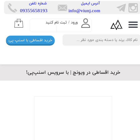
​آدرس ایمیل
​شماره تلفن
​​09355658193
info@viunj.com
حساب کاربری من
ورود
/
ثبت نام کنید
۰
تغییر گذر واژه
خرید اقساطی با اسنپ پی
سفارشات
خروج از حساب کاربری
خرید اقساطی در ویونج | با سرویس اسنپ‌پی!​​​​​​​