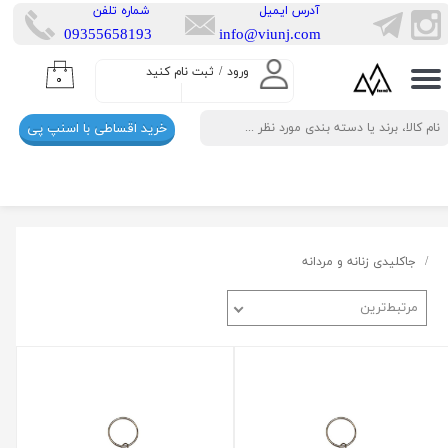
​آدرس ایمیل
​شماره تلفن
​​09355658193
info@viunj.com
حساب کاربری من
ورود
/
ثبت نام کنید
۰
تغییر گذر واژه
خرید اقساطی با اسنپ پی
سفارشات
خروج از حساب کاربری
جاکلیدی زنانه و مردانه
مرتبط‌ترین