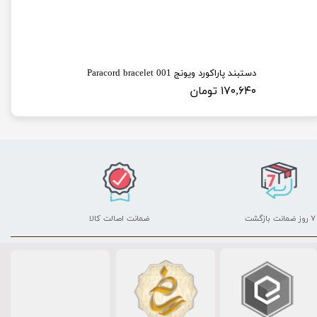
گردنبند استیل ویونج طرح پازلی مجموعه 2 عددی
دستبند پاراکورد ویونج 001 Paracord bracelet
۱۷۰,۶۴۰ تومان
۷ روز ضمانت بازگشت
ضمانت اصالت کالا