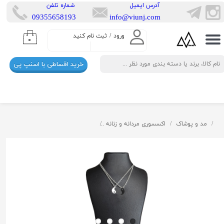
​آدرس ایمیل
​شماره تلفن
​​09355658193
info@viunj.com
حساب کاربری من
ورود
/
ثبت نام کنید
۰
تغییر گذر واژه
خرید اقساطی با اسنپ پی
سفارشات
خروج از حساب کاربری
مد و پوشاک
اکسسوری مردانه و زنانه
گردنبند استیل ویونج طرح یین و یانگ