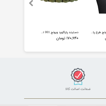
گردنبند استیل ویونج طرح پازلی مجموعه 2 عددی
دستبند پاراکورد ویونج 001 Paracord bracelet
۱۷۰,۶۴۰ تومان
ضمانت اصالت کالا