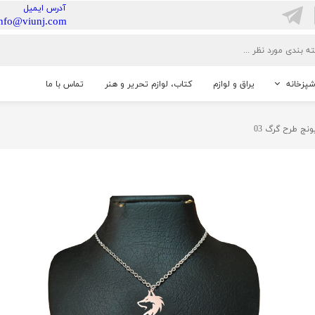
​آدرس ایمیل
info@viunj.com
شپزخانه
یراق و لوازم
کتاب، لوازم تحریر و هنر
تماس با ما
خانگی
نج طرح گرگ 03
شنایی