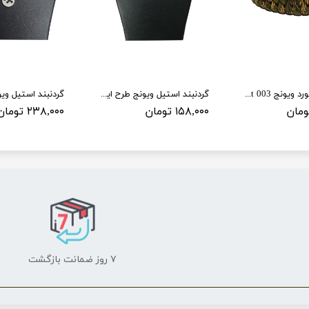
دستبند پاراکورد ویونج 003 Paracord bracelet
گردنبند استیل ویونج طرح ایران 01
۱۵۸,۰۰۰ تومان
۲۳۸,۰۰۰ تومان
۷ روز ضمانت بازگشت