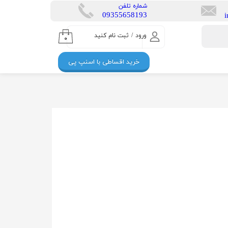
​شماره تلفن
​​09355658193
ورود
/
ثبت نام کنید
۰
حساب کاربری من
خرید اقساطی با اسنپ پی
تغییر گذر واژه
سفارشات
خروج از حساب
کاربری