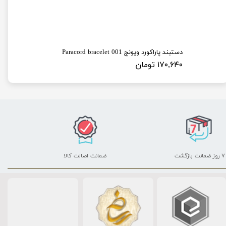
گردنبند استیل ویونج طرح پازلی مجموعه 2 عددی
دستبند پاراکورد ویونج 001 Paracord bracelet
۱۷۰,۶۴۰ تومان
۷ روز ضمانت بازگشت
ضمانت اصالت کالا