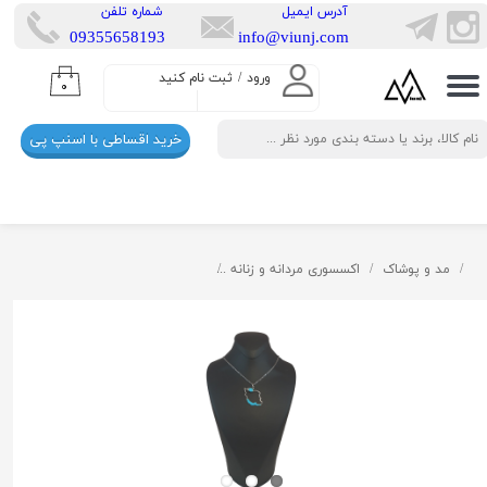
​آدرس ایمیل
​شماره تلفن
​​09355658193
info@viunj.com
حساب کاربری من
ورود
/
ثبت نام کنید
۰
تغییر گذر واژه
خرید اقساطی با اسنپ پی
سفارشات
خروج از حساب کاربری
مد و پوشاک
اکسسوری مردانه و زنانه
گردنبند استیل ویونج طرح ایران 03