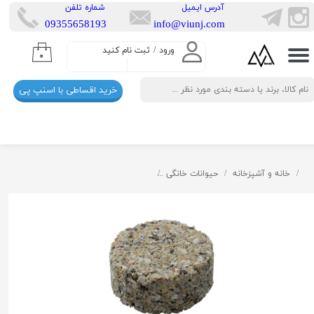
​آدرس ایمیل
​شماره تلفن
​​09355658193
info@viunj.com
حساب کاربری من
ورود
/
ثبت نام کنید
۰
تغییر گذر واژه
خرید اقساطی با اسنپ پی
سفارشات
خروج از حساب کاربری
خانه و آشپزخانه
حیوانات خانگی
بهداشت ، مراقبت و نگهداری حیوانات
سن