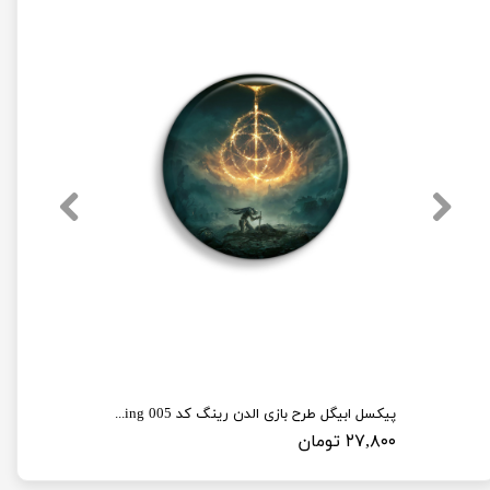
پیکسل ابیگل طرح بازی الدن رینگ کد elden ring 005
۲۷,۸۰۰ تومان