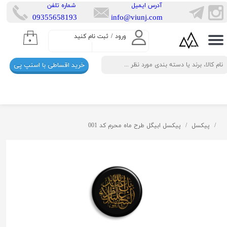
​آدرس ایمیل
​شماره تلفن
​​09355658193
info@viunj.com
حساب کاربری من
ورود
/
ثبت نام کنید
۰
تغییر گذر واژه
خرید اقساطی با اسنپ پی
سفارشات
خروج از حساب کاربری
پیکسل
پیکسل ابیگل طرح ماه محرم کد 001