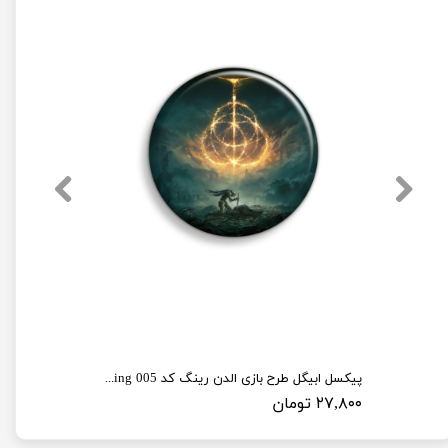
پیکسل ابیگل طرح بازی الدن رینگ کد elden ring 005
۲۷,۸۰۰ تومان