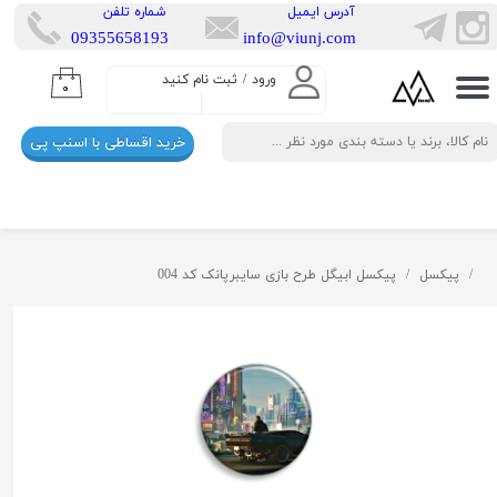
​آدرس ایمیل
​شماره تلفن
​​09355658193
info@viunj.com
حساب کاربری من
ورود
/
ثبت نام کنید
۰
تغییر گذر واژه
خرید اقساطی با اسنپ پی
سفارشات
خروج از حساب کاربری
پیکسل
پیکسل ابیگل طرح بازی سایبرپانک کد 004