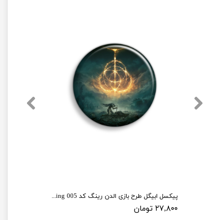
پیکسل ابیگل طرح بازی الدن رینگ کد elden ring 005
۲۷,۸۰۰ تومان