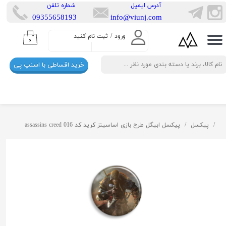
​آدرس ایمیل
​شماره تلفن
​​09355658193
info@viunj.com
حساب کاربری من
ورود
/
ثبت نام کنید
۰
تغییر گذر واژه
خرید اقساطی با اسنپ پی
سفارشات
خروج از حساب کاربری
پیکسل
پیکسل ابیگل طرح بازی اساسینز کرید کد assassins creed 016