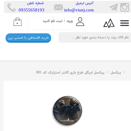
​آدرس ایمیل
​شماره تلفن
​​09355658193
info@viunj.com
حساب کاربری من
ورود
/
ثبت نام کنید
۰
تغییر گذر واژه
خرید اقساطی با اسنپ پی
سفارشات
خروج از حساب کاربری
پیکسل
پیکسل ابیگل طرح بازی کانتر استرایک کد 001