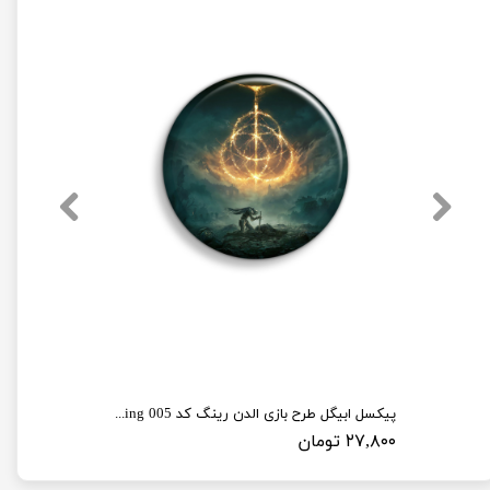
پیکسل ابیگل طرح بازی الدن رینگ کد elden ring 005
۲۷,۸۰۰ تومان