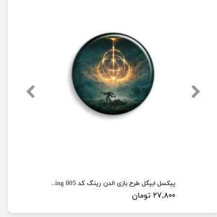
پیکسل ابیگل طرح بازی الدن رینگ کد elden ring 005
۲۷,۸۰۰ تومان