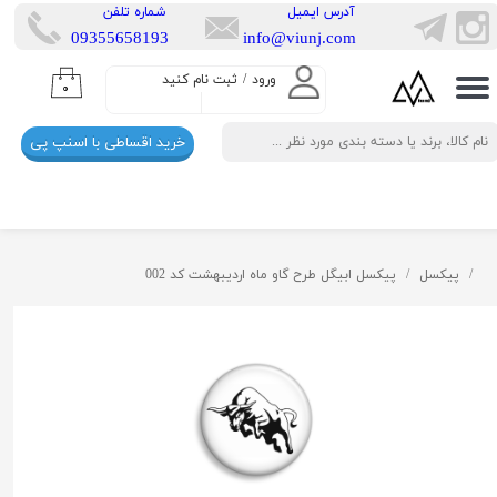
​آدرس ایمیل
​شماره تلفن
​​09355658193
info@viunj.com
حساب کاربری من
ورود
/
ثبت نام کنید
۰
تغییر گذر واژه
خرید اقساطی با اسنپ پی
سفارشات
خروج از حساب کاربری
پیکسل
پیکسل ابیگل طرح گاو ماه اردیبهشت کد 002