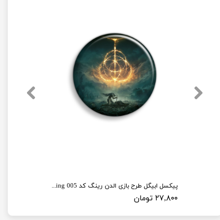
پیکسل ابیگل طرح بازی الدن رینگ کد elden ring 005
۲۷,۸۰۰ تومان