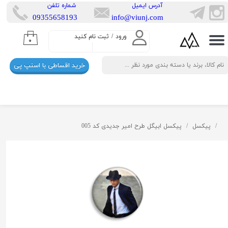
​آدرس ایمیل
​شماره تلفن
​​09355658193
info@viunj.com
حساب کاربری من
ورود
/
ثبت نام کنید
۰
تغییر گذر واژه
خرید اقساطی با اسنپ پی
سفارشات
خروج از حساب کاربری
پیکسل
پیکسل ابیگل طرح امیر جدیدی کد 005