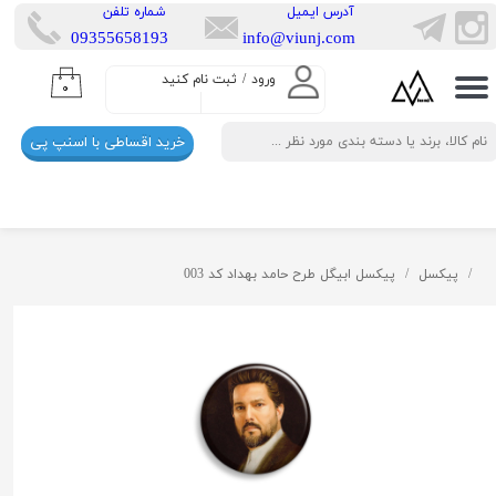
​آدرس ایمیل
​شماره تلفن
​​09355658193
info@viunj.com
حساب کاربری من
ورود
/
ثبت نام کنید
۰
تغییر گذر واژه
خرید اقساطی با اسنپ پی
سفارشات
خروج از حساب کاربری
پیکسل
پیکسل ابیگل طرح حامد بهداد کد 003