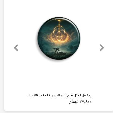
پیکسل ابیگل طرح بازی الدن رینگ کد elden ring 005
۲۷,۸۰۰ تومان