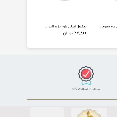
پیکسل ابیگل طرح ماه محرم کد 001
پیکسل ابیگل طرح بازی الدن رینگ کد elden ring 005
۲۷,۸۰۰ تومان
ضمانت اصالت کالا