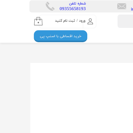
​شماره تلفن
​​09355658193
ورود
/
ثبت نام کنید
۰
حساب کاربری من
خرید اقساطی با اسنپ پی
تغییر گذر واژه
سفارشات
خروج از حساب
کاربری