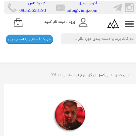
​آدرس ایمیل
​شماره تلفن
​​09355658193
info@viunj.com
حساب کاربری من
ورود
/
ثبت نام کنید
۰
تغییر گذر واژه
خرید اقساطی با اسنپ پی
سفارشات
خروج از حساب کاربری
پیکسل
پیکسل ابیگل طرح لیلا حاتمی کد 006