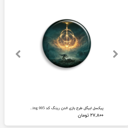
پیکسل ابیگل طرح بازی الدن رینگ کد elden ring 005
۲۷,۸۰۰ تومان