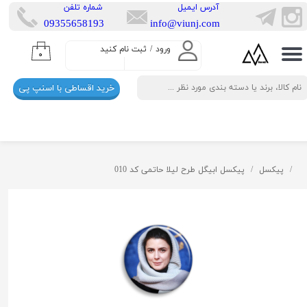
​آدرس ایمیل
​شماره تلفن
​​09355658193
info@viunj.com
حساب کاربری من
ورود
/
ثبت نام کنید
۰
تغییر گذر واژه
خرید اقساطی با اسنپ پی
سفارشات
خروج از حساب کاربری
پیکسل
پیکسل ابیگل طرح لیلا حاتمی کد 010