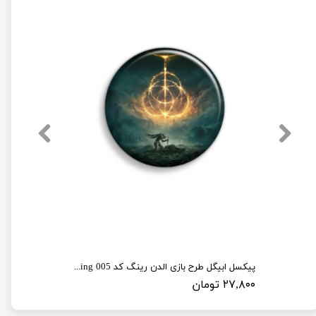
پیکسل ابیگل طرح بازی الدن رینگ کد elden ring 005
۲۷,۸۰۰ تومان