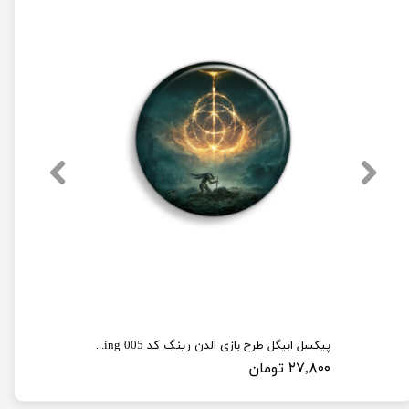
پیکسل ابیگل طرح بازی الدن رینگ کد elden ring 005
۲۷,۸۰۰ تومان