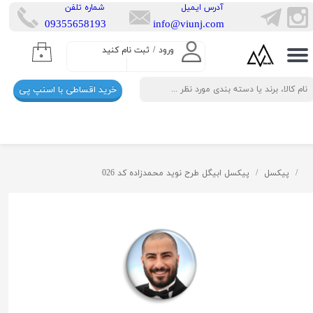
​آدرس ایمیل
​شماره تلفن
​​09355658193
info@viunj.com
حساب کاربری من
ورود
/
ثبت نام کنید
۰
تغییر گذر واژه
خرید اقساطی با اسنپ پی
سفارشات
خروج از حساب کاربری
پیکسل
پیکسل ابیگل طرح نوید محمدزاده کد 026