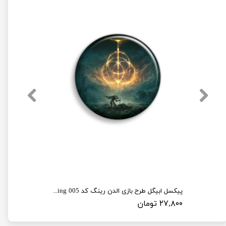
پیکسل ابیگل طرح بازی الدن رینگ کد elden ring 005
۲۷,۸۰۰ تومان