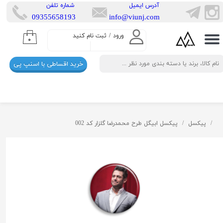
​آدرس ایمیل
​شماره تلفن
​​09355658193
info@viunj.com
حساب کاربری من
ورود
/
ثبت نام کنید
۰
تغییر گذر واژه
خرید اقساطی با اسنپ پی
سفارشات
خروج از حساب کاربری
پیکسل
پیکسل ابیگل طرح محمدرضا گلزار کد 002