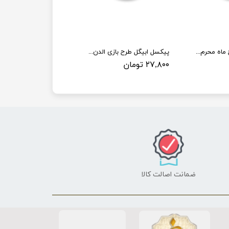
پیکسل ابیگل طرح ماه محرم کد 001
پیکسل ابیگل طرح بازی الدن رینگ کد elden ring 005
۲۷,۸۰۰ تومان
ضمانت اصالت کالا