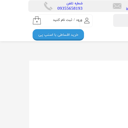
​شماره تلفن
​​09355658193
ورود
/
ثبت نام کنید
۰
حساب کاربری من
خرید اقساطی با اسنپ پی
تغییر گذر واژه
سفارشات
خروج از حساب
کاربری