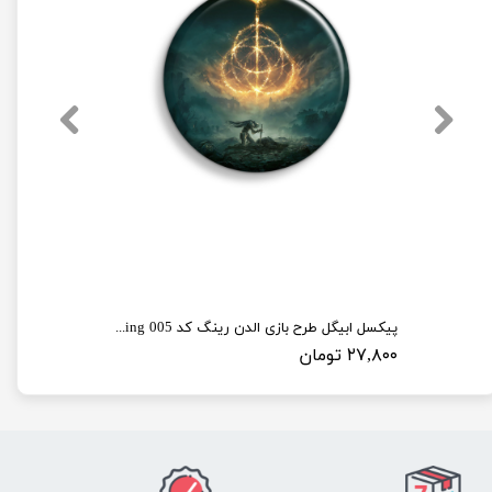
پیکسل ابیگل طرح بازی الدن رینگ کد elden ring 005
۲۷,۸۰۰ تومان