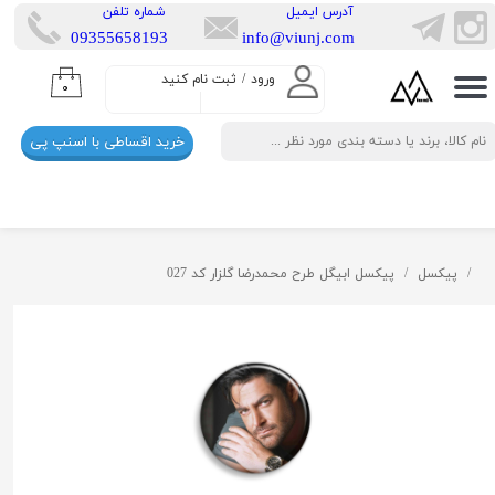
​آدرس ایمیل
​شماره تلفن
​​09355658193
info@viunj.com
حساب کاربری من
ورود
/
ثبت نام کنید
۰
تغییر گذر واژه
خرید اقساطی با اسنپ پی
سفارشات
خروج از حساب کاربری
پیکسل
پیکسل ابیگل طرح محمدرضا گلزار کد 027