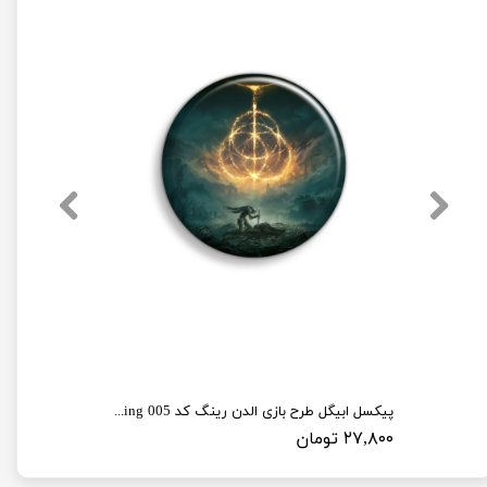
پیکسل ابیگل طرح بازی الدن رینگ کد elden ring 005
۲۷,۸۰۰ تومان