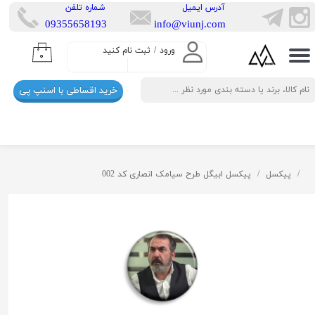
​آدرس ایمیل
​شماره تلفن
​​09355658193
info@viunj.com
حساب کاربری من
ورود
/
ثبت نام کنید
۰
تغییر گذر واژه
خرید اقساطی با اسنپ پی
سفارشات
خروج از حساب کاربری
پیکسل
پیکسل ابیگل طرح سیامک انصاری کد 002