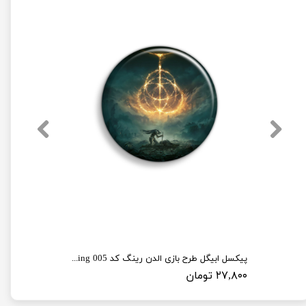
پیکسل ابیگل طرح بازی الدن رینگ کد elden ring 005
۲۷,۸۰۰ تومان