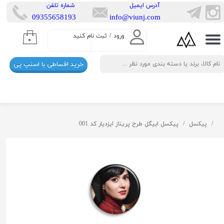
​آدرس ایمیل
​شماره تلفن
​​09355658193
info@viunj.com
حساب کاربری من
ورود
/
ثبت نام کنید
۰
تغییر گذر واژه
خرید اقساطی با اسنپ پی
سفارشات
خروج از حساب کاربری
پیکسل
پیکسل ابیگل طرح پریناز ایزدیار کد 001