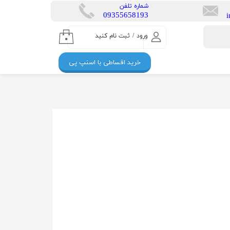
​شماره تلفن
​​09355658193
ورود
/
ثبت نام کنید
۰
حساب کاربری من
خرید اقساطی با اسنپ پی
تغییر گذر واژه
سفارشات
خروج از حساب
کاربری