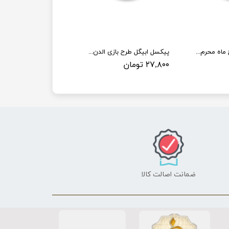
پیکسل ابیگل طرح ماه محرم کد 001
پیکسل ابیگل طرح بازی الدن رینگ کد elden ring 005
۲۷,۸۰۰ تومان
ضمانت اصالت کالا