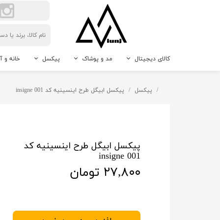
کالای دیجیتال
مد و پوشاک
پیکسل
خانه و آ
لوازم جانبی گوشی موبایل
اکسسوری مردانه و زنانه
پیکسل سوزنی
حیوانات 
پیکسل
پیکسل ابیگل طرح اینسینیه کد insigne 001
دوربین
پیکسل جاکلیدی
نور و رو
پیکسل مگنتی
دکوراتیو
پیکسل طرح دلخواه
پیکسل ابیگل طرح اینسینیه کد
insigne 001
۲۷,۸۰۰ تومان