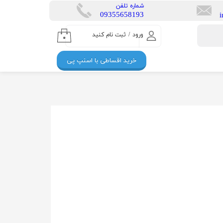
​شماره تلفن
​​09355658193
ورود
/
ثبت نام کنید
۰
حساب کاربری من
خرید اقساطی با اسنپ پی
تغییر گذر واژه
سفارشات
خروج از حساب
کاربری