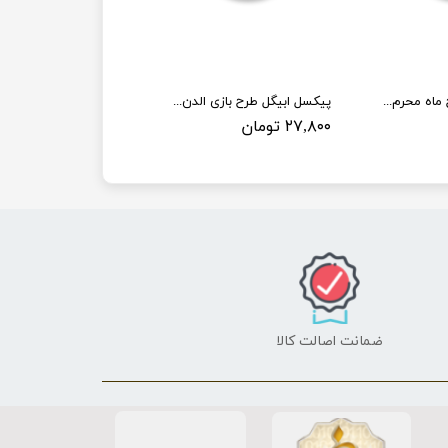
پیکسل ابیگل طرح ماه محرم کد 001
پیکسل ابیگل طرح بازی الدن رینگ کد elden ring 005
۲۷,۸۰۰ تومان
ضمانت اصالت کالا