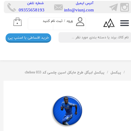
​آدرس ایمیل
​شماره تلفن
​​09355658193
info@viunj.com
حساب کاربری من
ورود
/
ثبت نام کنید
۰
تغییر گذر واژه
خرید اقساطی با اسنپ پی
سفارشات
خروج از حساب کاربری
پیکسل
پیکسل ابیگل طرح مایکل اسین چلسی کد chelsea 033