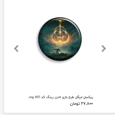
پیکسل ابیگل طرح بازی الدن رینگ کد elden ring 005
۲۷,۸۰۰ تومان