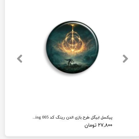
پیکسل ابیگل طرح بازی الدن رینگ کد elden ring 005
۲۷,۸۰۰ تومان