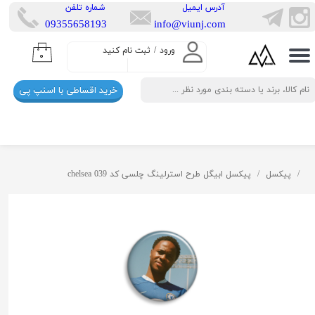
​آدرس ایمیل
​شماره تلفن
​​09355658193
info@viunj.com
حساب کاربری من
ورود
/
ثبت نام کنید
۰
تغییر گذر واژه
خرید اقساطی با اسنپ پی
سفارشات
خروج از حساب کاربری
پیکسل
پیکسل ابیگل طرح استرلینگ چلسی کد chelsea 039