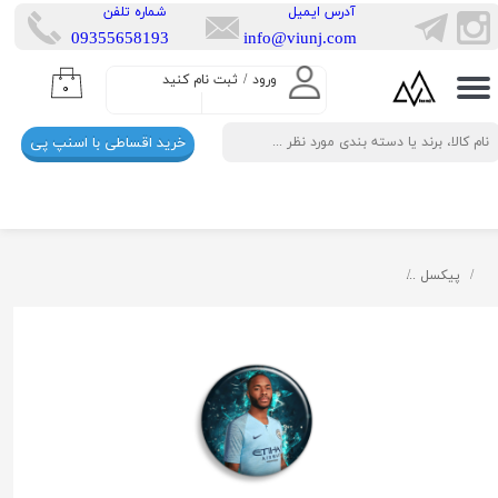
​آدرس ایمیل
​شماره تلفن
​​09355658193
info@viunj.com
حساب کاربری من
ورود
/
ثبت نام کنید
۰
تغییر گذر واژه
خرید اقساطی با اسنپ پی
سفارشات
خروج از حساب کاربری
پیکسل
پیکسل ابیگل طرح رحیم استرلینگ منچستر سیتی کد manchester city 018