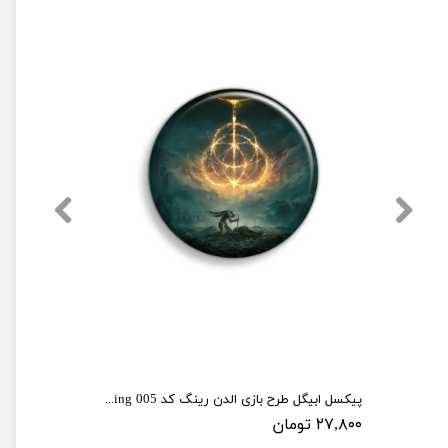
پیکسل ابیگل طرح بازی الدن رینگ کد elden ring 005
۲۷,۸۰۰ تومان