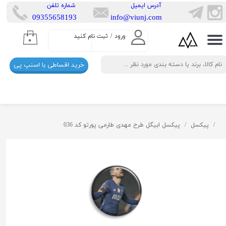
​آدرس ایمیل
​شماره تلفن
​​09355658193
info@viunj.com
حساب کاربری من
ورود
/
ثبت نام کنید
۰
تغییر گذر واژه
خرید اقساطی با اسنپ پی
سفارشات
خروج از حساب کاربری
پیکسل
پیکسل ابیگل طرح مهدی طارمی پورتو کد 036