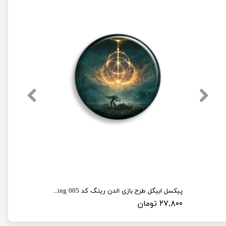
پیکسل ابیگل طرح بازی الدن رینگ کد elden ring 005
۲۷,۸۰۰ تومان