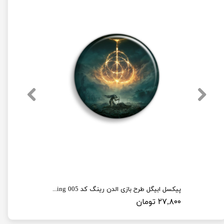
پیکسل ابیگل طرح بازی الدن رینگ کد elden ring 005
۲۷,۸۰۰ تومان