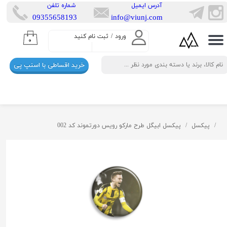
​آدرس ایمیل
​شماره تلفن
​​09355658193
info@viunj.com
حساب کاربری من
ورود
/
ثبت نام کنید
۰
تغییر گذر واژه
خرید اقساطی با اسنپ پی
سفارشات
خروج از حساب کاربری
پیکسل
پیکسل ابیگل طرح مارکو رویس دورتموند کد 002