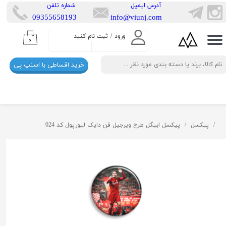
​آدرس ایمیل
​شماره تلفن
​​09355658193
info@viunj.com
حساب کاربری من
ورود
/
ثبت نام کنید
۰
تغییر گذر واژه
خرید اقساطی با اسنپ پی
سفارشات
خروج از حساب کاربری
پیکسل
پیکسل ابیگل طرح ویرجیل فن دایک لیورپول کد 024