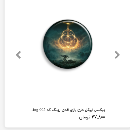
پیکسل ابیگل طرح بازی الدن رینگ کد elden ring 005
۲۷,۸۰۰ تومان