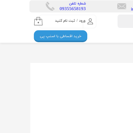
​شماره تلفن
​​09355658193
ورود
/
ثبت نام کنید
۰
حساب کاربری من
خرید اقساطی با اسنپ پی
تغییر گذر واژه
سفارشات
خروج از حساب
کاربری