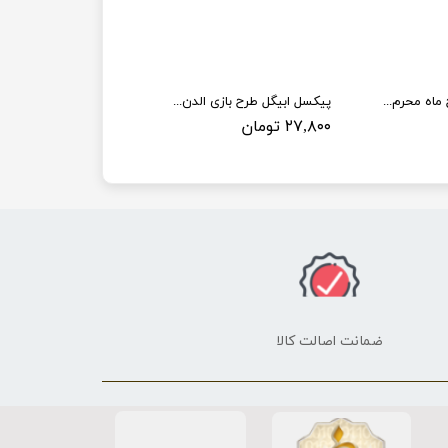
پیکسل ابیگل طرح ماه محرم کد 001
پیکسل ابیگل طرح بازی الدن رینگ کد elden ring 005
۲۷,۸۰۰ تومان
ضمانت اصالت کالا