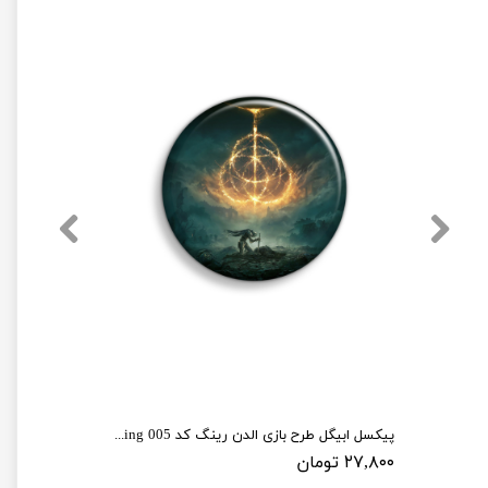
پیکسل ابیگل طرح بازی الدن رینگ کد elden ring 005
۲۷,۸۰۰ تومان