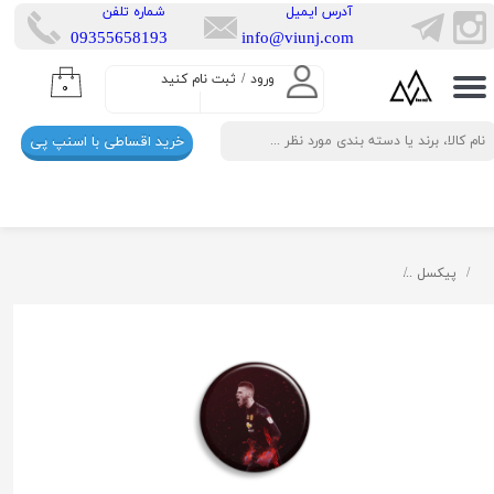
​آدرس ایمیل
​شماره تلفن
​​09355658193
info@viunj.com
حساب کاربری من
ورود
/
ثبت نام کنید
۰
تغییر گذر واژه
خرید اقساطی با اسنپ پی
سفارشات
خروج از حساب کاربری
پیکسل
پیکسل ابیگل طرح داوید دخیا منچستر یونایتد کد manchester 014