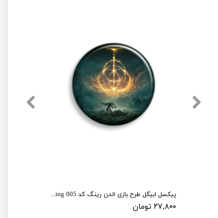
پیکسل ابیگل طرح بازی الدن رینگ کد elden ring 005
۲۷,۸۰۰ تومان