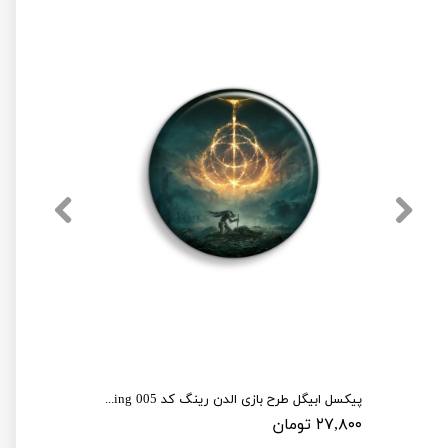
پیکسل ابیگل طرح بازی الدن رینگ کد elden ring 005
۲۷,۸۰۰ تومان