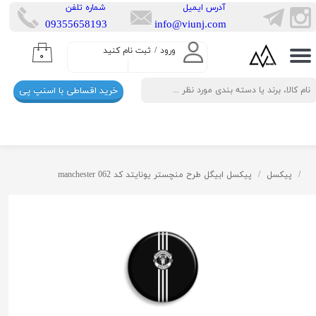
​آدرس ایمیل
​شماره تلفن
​​09355658193
info@viunj.com
حساب کاربری من
ورود
/
ثبت نام کنید
۰
تغییر گذر واژه
خرید اقساطی با اسنپ پی
سفارشات
خروج از حساب کاربری
پیکسل
پیکسل ابیگل طرح منچستر یونایتد کد manchester 062