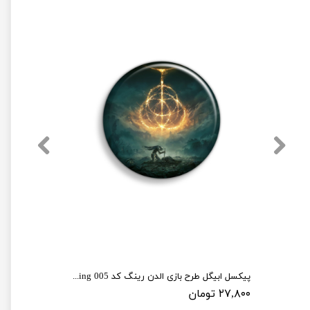
پیکسل ابیگل طرح بازی الدن رینگ کد elden ring 005
۲۷,۸۰۰ تومان