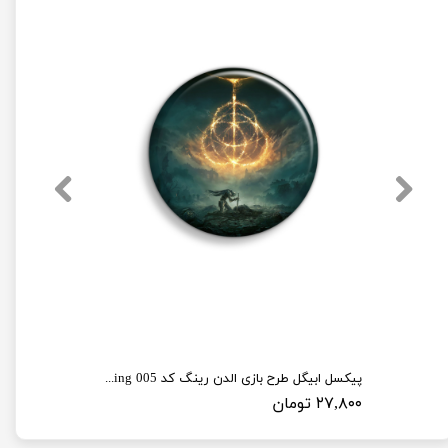
پیکسل ابیگل طرح بازی الدن رینگ کد elden ring 005
۲۷,۸۰۰ تومان