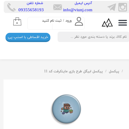
​آدرس ایمیل
​شماره تلفن
​​09355658193
info@viunj.com
حساب کاربری من
ورود
/
ثبت نام کنید
۰
تغییر گذر واژه
خرید اقساطی با اسنپ پی
سفارشات
خروج از حساب کاربری
پیکسل
پیکسل ابیگل طرح بازی ماینکرفت کد 11