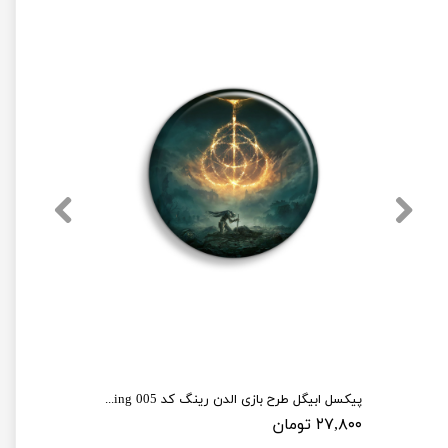
پیکسل ابیگل طرح بازی الدن رینگ کد elden ring 005
۲۷,۸۰۰ تومان