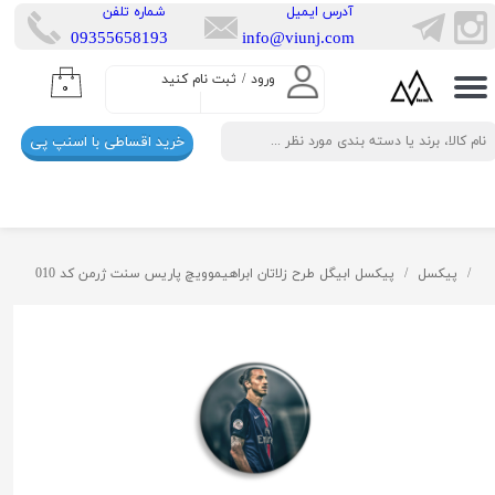
​آدرس ایمیل
​شماره تلفن
​​09355658193
info@viunj.com
حساب کاربری من
ورود
/
ثبت نام کنید
۰
تغییر گذر واژه
خرید اقساطی با اسنپ پی
سفارشات
خروج از حساب کاربری
پیکسل
پیکسل ابیگل طرح زلاتان ابراهیموویچ پاریس سنت ژرمن کد 010