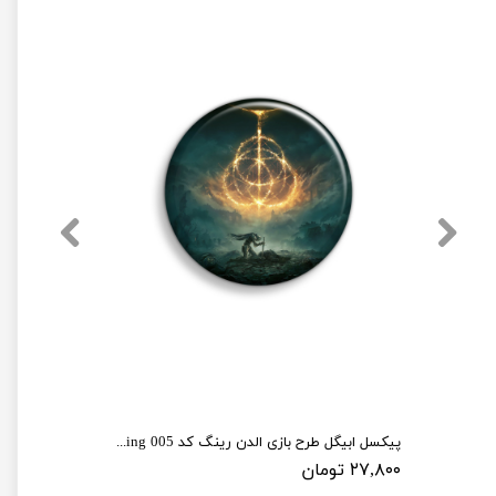
پیکسل ابیگل طرح بازی الدن رینگ کد elden ring 005
۲۷,۸۰۰ تومان