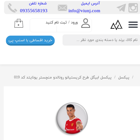
​آدرس ایمیل
​شماره تلفن
​​09355658193
info@viunj.com
حساب کاربری من
ورود
/
ثبت نام کنید
۰
تغییر گذر واژه
خرید اقساطی با اسنپ پی
سفارشات
خروج از حساب کاربری
پیکسل
پیکسل ابیگل طرح کریستیانو رونالدو منچستر یونایتد کد 019